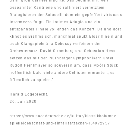
dann groß Karriere machte. Das beginnt mit weit
gespannter Kantilene und raffiniert vernetztem
Dialogisieren der Solocelli, dem ein gepfeffert virtuoses
Intermezzo folgt. Ein intimes Adagio und ein
entspanntes Finale vollenden das Konzert. Da und dort
klingt es Brahmsisch, manchmal spukt Elgar hinein und
auch Klangspiele à la Debussy verfeinern den
Orchestersatz. David Stromberg und
Sebastian Hess
setzen das mit den
Nürnberger Symphoniker
n unter
Rudolf Piehlmayer so souverän um, dass Moórs Stück
hoffentlich bald viele andere Cellisten ermuntert, es
öffentlich zu spielen.”
Harald Eggebrecht,
20. Juli 2020
https://www.sueddeutsche.de/kultur/klassikkolumne-
spielleidenschaft-und-einfallsattacken-1.4972957