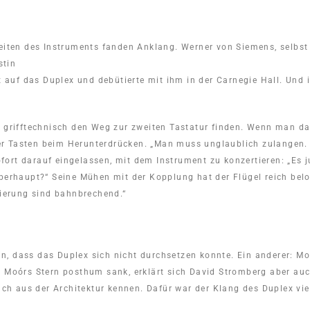
eiten des Instruments fanden Anklang. Werner von Siemens, selbst E
stin
z auf das Duplex und debütierte mit ihm in der Carnegie Hall. Und i
r grifftechnisch den Weg zur zweiten Tastatur finden. Wenn man d
r Tasten beim Herunterdrücken. „Man muss unglaublich zulangen. D
sofort darauf eingelassen, mit dem Instrument zu konzertieren: „Es 
überhaupt?“ Seine Mühen mit der Kopplung hat der Flügel reich bel
zierung sind bahnbrechend.“
n, dass das Duplex sich nicht durchsetzen konnte. Ein anderer: M
s Moórs Stern posthum sank, erklärt sich David Stromberg aber au
uch aus der Architektur kennen. Dafür war der Klang des Duplex viel