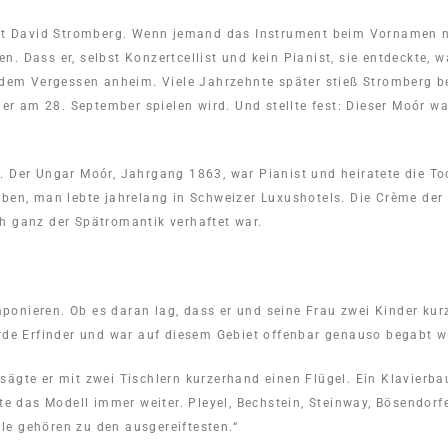
sagt David Stromberg. Wenn jemand das Instrument beim Vornamen n
 Dass er, selbst Konzertcellist und kein Pianist, sie entdeckte, w
l dem Vergessen anheim. Viele Jahrzehnte später stieß Stromberg b
 am 28. September spielen wird. Und stellte fest: Dieser Moór wa
. Der Ungar Moór, Jahrgang 1863, war Pianist und heiratete die T
aben, man lebte jahrelang in Schweizer Luxushotels. Die Crème der
h ganz der Spätromantik verhaftet war.
onieren. Ob es daran lag, dass er und seine Frau zwei Kinder kur
urde Erfinder und war auf diesem Gebiet offenbar genauso begabt w
sägte er mit zwei Tischlern kurzerhand einen Flügel. Ein Klavier
te das Modell immer weiter. Pleyel, Bechstein, Steinway, Bösendorf
lle gehören zu den ausgereiftesten.“