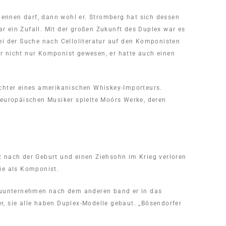
ennen darf, dann wohl er. Stromberg hat sich dessen
ar ein Zufall. Mit der großen Zukunft des Duplex war es
ei der Suche nach Celloliteratur auf den Komponisten
r nicht nur Komponist gewesen, er hatte auch einen
ochter eines amerikanischen Whiskey-Importeurs.
 europäischen Musiker spielte Moórs Werke, deren
z nach der Geburt und einen Ziehsohn im Krieg verloren
ie als Komponist.
bauunternehmen nach dem anderen band er in das
er, sie alle haben Duplex-Modelle gebaut. „Bösendorfer