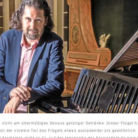
h nicht am übermäßigen Genuss geistiger Getränke: Dieser Flügel hat
, ist der vordere Teil des Flügels etwas ausladender als gewöhnlich