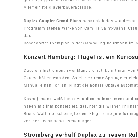
gattungstypischen Selbstbewusstsein: lackschwarz und d
Allerfeinste Klavierbaueradresse.
Duplex Coupler Grand Piano
nennt sich das wundersame
Programm stehen Werke von Camille Saint-Saëns, Claud
das
Bösendorfer-Exemplar in der Sammlung Beurmann im M
Konzert Hamburg: Flügel ist ein Kurios
Dass ein Instrument zwei Manuale hat, kennt man von O
Oktave höher, was dem Spieler extreme Sprünge erleic
Manual einen Ton an, klingt die höhere Oktave automat
Kaum jemand weiß heute von diesem Instrument und sch
haben mit ihm konzertiert, darunter die Wiener Philh
Bruno Walter bescheinigte dem Flügel eine „nie für mög
von den technischen Neuerungen.
Stromberg verhalf Duplex zu neuem R