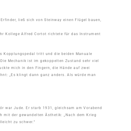
rfinder, ließ sich von Steinway einen Flügel bauen,
hr Kollege Alfred Cortot richtete für das Instrument
as Kopplungspedal tritt und die beiden Manuale
ie Mechanik ist im gekoppelten Zustand sehr viel
juckte mich in den Fingern, die Hände auf zwei
ohnt: „Es klingt dann ganz anders. Als würde man
oór war Jude. Er starb 1931, gleichsam am Vorabend
ch mit der gewandelten Ästhetik: „Nach dem Krieg
leicht zu schwer.“