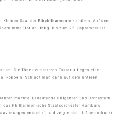
t in Frakturschrift der Name „Bösendorfer“.
 Kleinen Saal der
Elbphilharmonie
zu hören. Auf dem
bernimmt Florian Uhlig. Bis zum 27. September ist
osum. Die Töne der hinteren Tastatur liegen eine
edal koppeln. Schlägt man dann auf dem unteren
-Jahren machte. Bedeutende Dirigenten und Orchestern
uch das Philharmonische Staatsorchester Hamburg.
tavierungen entsteht“, und zeigte sich tief beeindruckt