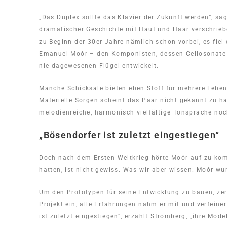
„Das Duplex sollte das Klavier der Zukunft werden“, 
dramatischer Geschichte mit Haut und Haar verschrieben.
zu Beginn der 30er-Jahre nämlich schon vorbei, es fie
Emanuel Moór – den Komponisten, dessen Cellosonate er
nie dagewesenen Flügel entwickelt.
Manche Schicksale bieten eben Stoff für mehrere Leben
Materielle Sorgen scheint das Paar nicht gekannt zu h
melodienreiche, harmonisch vielfältige Tonsprache noc
„Bösendorfer ist zuletzt eingestiegen“
Doch nach dem Ersten Weltkrieg hörte Moór auf zu komp
hatten, ist nicht gewiss. Was wir aber wissen: Moór w
Um den Prototypen für seine Entwicklung zu bauen, zer
Projekt ein, alle Erfahrungen nahm er mit und verfeiner
ist zuletzt eingestiegen“, erzählt Stromberg, „ihre Mode