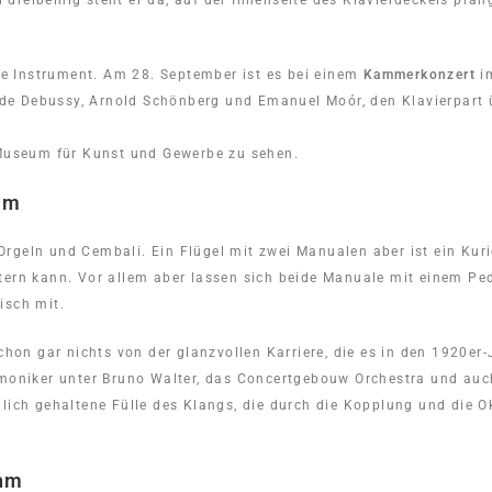
reibeinig steht er da, auf der Innenseite des Klavierdeckels prang
 Instrument. Am 28. September ist es bei einem
Kammerkonzert
im
e Debussy, Arnold Schönberg und Emanuel Moór, den Klavierpart ü
useum für Kunst und Gewerbe zu sehen.
um
rgeln und Cembali. Ein Flügel mit zwei Manualen aber ist ein Kuri
htern kann. Vor allem aber lassen sich beide Manuale mit einem P
isch mit.
on gar nichts von der glanzvollen Karriere, die es in den 1920er
armoniker unter Bruno Walter, das Concertgebouw Orchestra und a
lich gehaltene Fülle des Klangs, die durch die Kopplung und die Ok
uhm