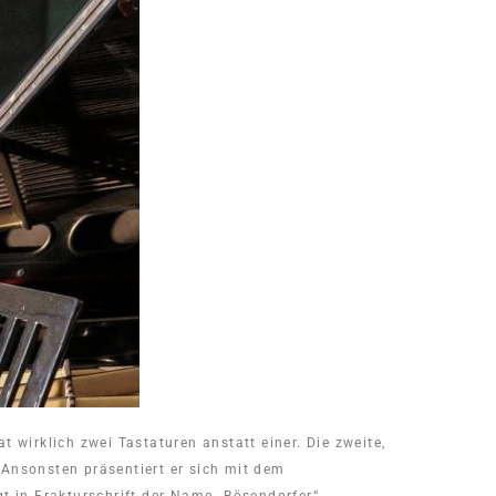
 wirklich zwei Tastaturen anstatt einer. Die zweite,
. Ansonsten präsentiert er sich mit dem