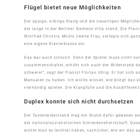
Flügel bietet neue Möglichkeiten
Der üppige, silbrige Klang und die neuartigen Möglichk
der lange in der Berliner Siemens-Villa stand. Die Piani
Winifred Christie, Moórs zweite Frau, verlegte sich gan
eine eigene Klavierklasse ein.
Das war auch sinnvoll. Denn der Spieler muss nicht nu
zusammenschaltet, erhöht sich auch der Widerstand de
schwerer“, sagt der Pianist Florian Uhlig. Er hat sich 
Manualen zu haben. Ich wollte wissen, wie klingt das 
vierhändig spielen. Die Klangfülle und die Ausdifferen
Duplex konnte sich nicht durchsetzen
Der Tastenwiderstand mag ein Grund dafür gewesen sei
der nationalsozialistischen Schreckensherrschaft. Das
wollte man es leichter haben, sachlicher, wie wir das a