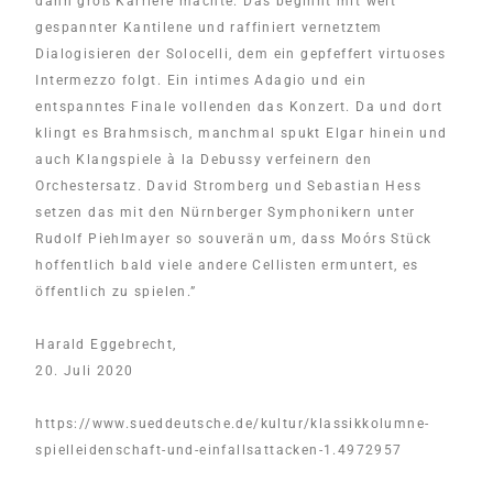
dann groß Karriere machte. Das beginnt mit weit
gespannter Kantilene und raffiniert vernetztem
Dialogisieren der Solocelli, dem ein gepfeffert virtuoses
Intermezzo folgt. Ein intimes Adagio und ein
entspanntes Finale vollenden das Konzert. Da und dort
klingt es Brahmsisch, manchmal spukt Elgar hinein und
auch Klangspiele à la Debussy verfeinern den
Orchestersatz. David Stromberg und
Sebastian Hess
setzen das mit den
Nürnberger Symphoniker
n unter
Rudolf Piehlmayer so souverän um, dass Moórs Stück
hoffentlich bald viele andere Cellisten ermuntert, es
öffentlich zu spielen.”
Harald Eggebrecht,
20. Juli 2020
https://www.sueddeutsche.de/kultur/klassikkolumne-
spielleidenschaft-und-einfallsattacken-1.4972957