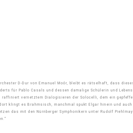
Orchester D-Dur von Emanuel Moór, bleibt es rätselhaft, dass die
erts für Pablo Casals und dessen damalige Schülerin und Lebensg
raffiniert vernetztem Dialogisieren der Solocelli, dem ein gepfeff
dort klingt es Brahmsisch, manchmal spukt Elgar hinein und auch 
tzen das mit den
Nürnberger Symphoniker
n unter Rudolf Piehlmay
en.”