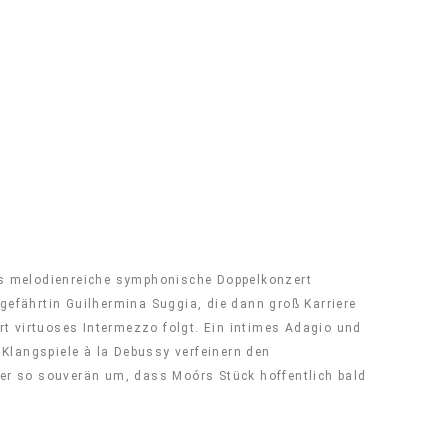
ses melodienreiche symphonische Doppelkonzert
efährtin Guilhermina Suggia, die dann groß Karriere
ert virtuoses Intermezzo folgt. Ein intimes Adagio und
Klangspiele à la Debussy verfeinern den
er so souverän um, dass Moórs Stück hoffentlich bald