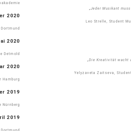
inakademie
„Jeder Musikant muss
ber 2020
Leo Strelle, Student 
 Dortmund
Mai 2020
e Detmold
„Die Kreativität wacht 
uar 2020
Yelyzaveta Zaitseva, Stude
er Hamburg
er 2019
e Nürnberg
ril 2019
 Dortmund