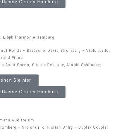
ertkasse Gerdes Hamburg
r, Elbphilharmonie Hamburg
tmut Rohde – Bratsche, David Stromberg – Violoncello,
 Grand Piano
le Saint-Saens, Claude Debussy, Arnold Schönberg
ehen Sie hier
ertkasse Gerdes Hamburg
iemens Auditorium
tromberg – Violoncello, Florian Uhlig – Duplex Coupler