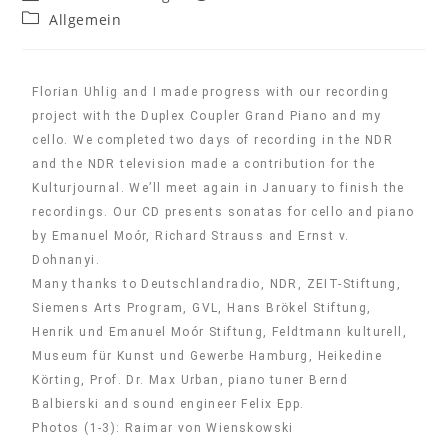
Allgemein
Florian Uhlig and I made progress with our recording
project with the Duplex Coupler Grand Piano and my
cello. We completed two days of recording in the NDR
and the NDR television made a contribution for the
Kulturjournal. We’ll meet again in January to finish the
recordings. Our CD presents sonatas for cello and piano
by Emanuel Moór, Richard Strauss and Ernst v.
Dohnanyi.
Many thanks to Deutschlandradio, NDR, ZEIT-Stiftung,
Siemens Arts Program, GVL, Hans Brökel Stiftung,
Henrik und Emanuel Moór Stiftung, Feldtmann kulturell,
Museum für Kunst und Gewerbe Hamburg, Heikedine
Körting, Prof. Dr. Max Urban, piano tuner Bernd
Balbierski and sound engineer Felix Epp.
Photos (1-3): Raimar von Wienskowski