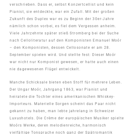
verschrieben. Dass er, selbst Konzertcellist und kein
Pianist, sie entdeckte, war ein Zufall. Mit der großen
Zukunft des Duplex war es zu Beginn der 30er-Jahre
nämlich schon vorbei, es fiel dem Vergessen anheim.
Viele Jahrzehnte später stieß Stromberg bei der Suche
nach Celloliteratur auf den Komponisten Emanuel Moór
– den Komponisten, dessen Cellosonate er am 28.
September spielen wird. Und stellte fest: Dieser Moór
war nicht nur Komponist gewesen, er hatte auch einen
nie dagewesenen Flügel entwickelt.
Manche Schicksale bieten eben Stoff für mehrere Leben.
Der Ungar Moór, Jahrgang 1863, war Pianist und
heiratete die Tochter eines amerikanischen Whiskey-
Importeurs. Materielle Sorgen scheint das Paar nicht
gekannt zu haben, man lebte jahrelang in Schweizer
Luxushotels. Die Crème der europäischen Musiker spielte
Moórs Werke, deren melodienreiche, harmonisch
vielfältige Tonsprache noch ganz der Spätromantik