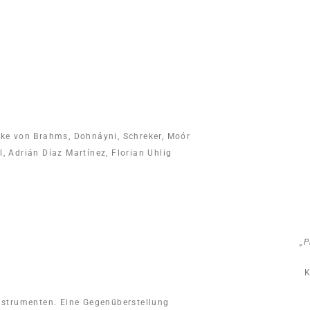
ke von Brahms, Dohnáyni, Schreker, Moór
l, Adrián Díaz Martínez, Florian Uhlig
„P
K
nstrumenten. Eine Gegenüberstellung