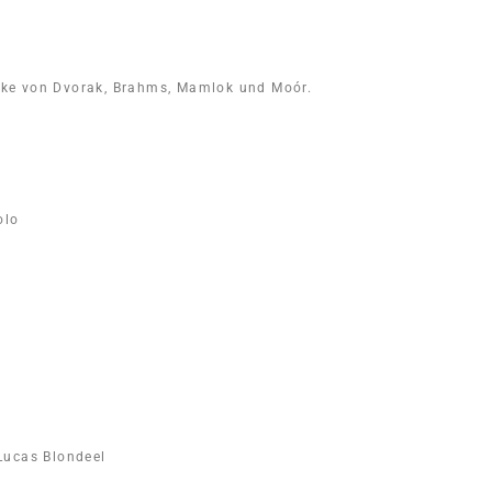
rke von Dvorak, Brahms, Mamlok und Moór.
olo
Lucas Blondeel