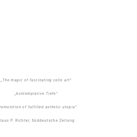
„
The magic of fascinating cello art“
„kontemplative Tiefe“
remonition of fulfilled asthetic utopia“
laus P. Richter, Süddeutsche Zeitung