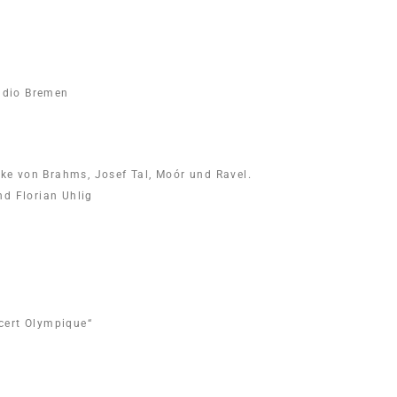
Radio Bremen
e von Brahms, Josef Tal, Moór und Ravel.
nd Florian Uhlig
cert Olympique“